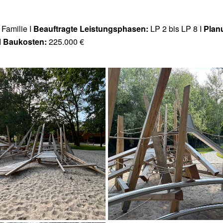
Familie I
Beauftragte Leistungsphasen:
LP 2 bis LP 8 I
Plan
I
Baukosten:
225.000 €